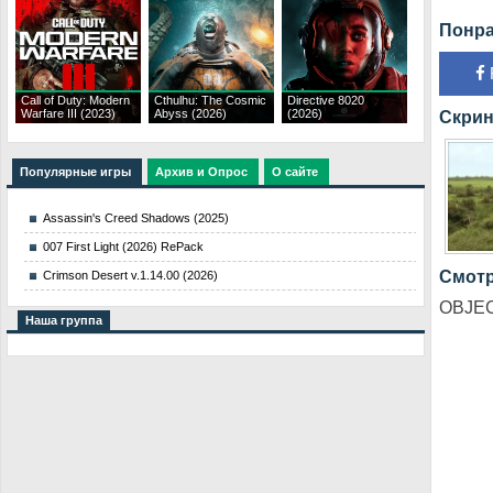
Понра
Call of Duty: Modern
Cthulhu: The Cosmic
Directive 8020
Warfare III (2023)
Abyss (2026)
(2026)
Скрин
Популярные игры
Архив и Опрос
О сайте
Assassin's Creed Shadows (2025)
007 First Light (2026) RePack
Смотр
Crimson Desert v.1.14.00 (2026)
OBJECT
Наша группа