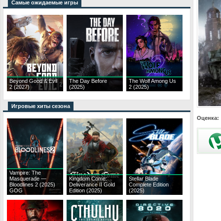
Самые ожидаемые игры
Beyond Good & Evil
The Day Before
The Wolf Among Us
2 (2027)
(2025)
2 (2025)
Игровые хиты сезона
Оценка:
Vampire: The
Masquerade —
Kingdom Come:
Stellar Blade
Bloodlines 2 (2025)
Deliverance II Gold
Complete Edition
GOG
Edition (2025)
(2025)