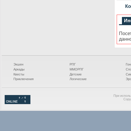
Ко
Ин
Посе
данн
Экшен
РПГ
Гон
Аркады
ММОРПГ
Сп
Квесты
Детские
Си
Приключения
Логические
Эро
При исполь
Copy