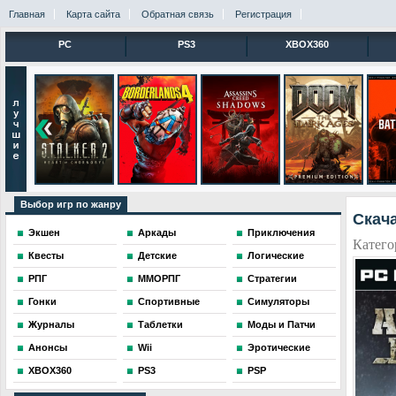
Главная
Карта сайта
Обратная связь
Регистрация
PC
PS3
XBOX360
Выбор игр по жанру
Скача
Экшен
Аркады
Приключения
Катего
Квесты
Детские
Логические
РПГ
ММОРПГ
Стратегии
Гонки
Спортивные
Симуляторы
Журналы
Таблетки
Моды и Патчи
Анонсы
Wii
Эротические
XBOX360
PS3
PSP