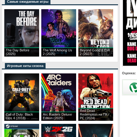
Самые ожидаемые игры
The Day Before
The Wolf Among Us
Beyond Good & Evil
(2025)
2 (2025)
2 (2027)
Игровые хиты сезона
Оценка:
Red Dead
Call of Duty: Black
Arc Raiders Deluxe
Redemption на ПК /
Ops 4 (2018)
Edition (2025)
PC (2024)