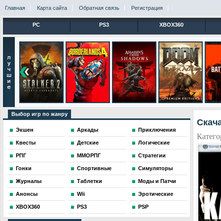
Главная
Карта сайта
Обратная связь
Регистрация
PC
PS3
XBOX360
Выбор игр по жанру
Скача
Экшен
Аркады
Приключения
Катего
Квесты
Детские
Логические
РПГ
ММОРПГ
Стратегии
Гонки
Спортивные
Симуляторы
Журналы
Таблетки
Моды и Патчи
Анонсы
Wii
Эротические
XBOX360
PS3
PSP