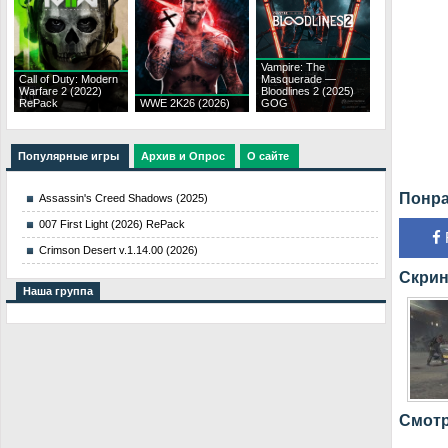
Vampire: The
Call of Duty: Modern
Masquerade —
Warfare 2 (2022)
Bloodlines 2 (2025)
RePack
WWE 2K26 (2026)
GOG
Популярные игры
Архив и Опрос
О сайте
Понра
Assassin's Creed Shadows (2025)
007 First Light (2026) RePack
Crimson Desert v.1.14.00 (2026)
Скрин
Наша группа
Смотр