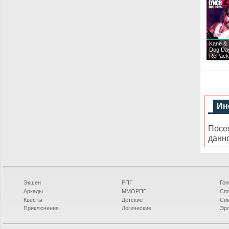
Kane & 
Dog Da
RePack
Ин
Посе
данн
Экшен
РПГ
Гон
Аркады
ММОРПГ
Сп
Квесты
Детские
Си
Приключения
Логические
Эро