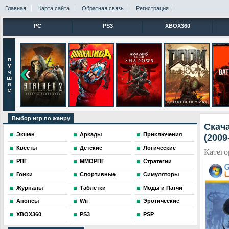
Главная
Карта сайта
Обратная связь
Регистрация
PC
PS3
XBOX360
Выбор игр по жанру
Скача
Экшен
Аркады
Приключения
(2009
Квесты
Детские
Логические
Катего
РПГ
ММОРПГ
Стратегии
Гонки
Спортивные
Симуляторы
Журналы
Таблетки
Моды и Патчи
Анонсы
Wii
Эротические
XBOX360
PS3
PSP