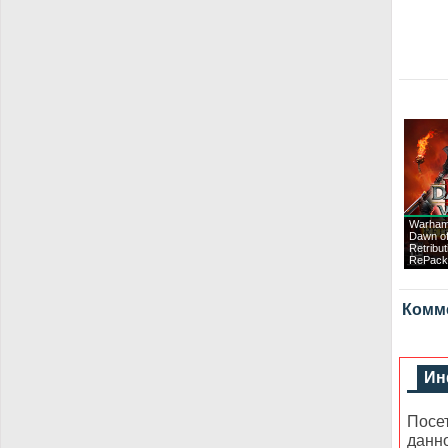
Warham
Dawn of
Retribut
RePack
Комме
Ин
Посе
данн