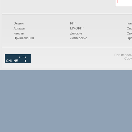
Экшен
РПГ
Гон
Аркады
ММОРПГ
Сп
Квесты
Детские
Си
Приключения
Логические
Эро
При исполь
Copy