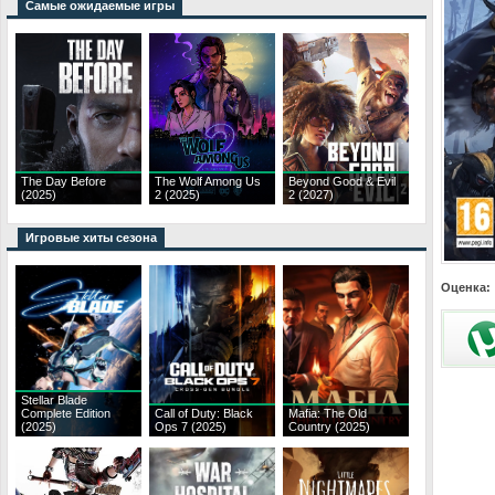
Самые ожидаемые игры
The Day Before
The Wolf Among Us
Beyond Good & Evil
(2025)
2 (2025)
2 (2027)
Игровые хиты сезона
Оценка:
Stellar Blade
Complete Edition
Call of Duty: Black
Mafia: The Old
(2025)
Ops 7 (2025)
Country (2025)