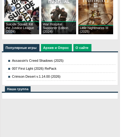
Suicide Squad: Kill
War Hospital
the Justice League
Supporter Edition
Little Nightmares III
(2024)
(2024)
(2025)
Популярные игры
Архив и Опрос
О сайте
Assassin's Creed Shadows (2025)
007 First Light (2026) RePack
Crimson Desert v.1.14.00 (2026)
Наша группа