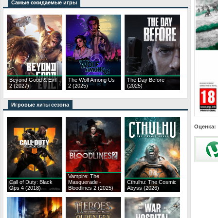
Самые ожидаемые игры
Beyond Good & Evil
The Wolf Among Us
The Day Before
2 (2027)
2 (2025)
(2025)
Игровые хиты сезона
Оценка:
Vampire: The
Call of Duty: Black
Masquerade -
Cthulhu: The Cosmic
Ops 4 (2018)
Bloodlines 2 (2025)
Abyss (2026)