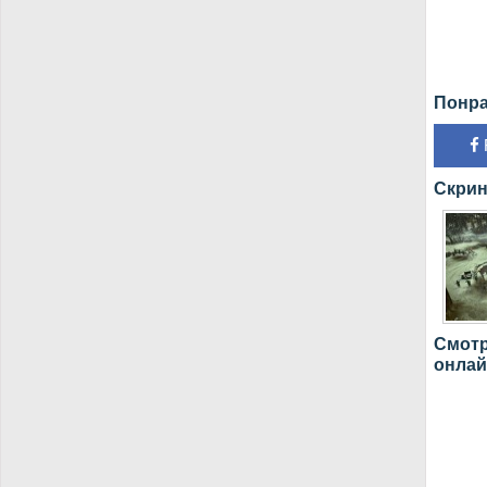
Понра
Скрин
Смотр
онлай