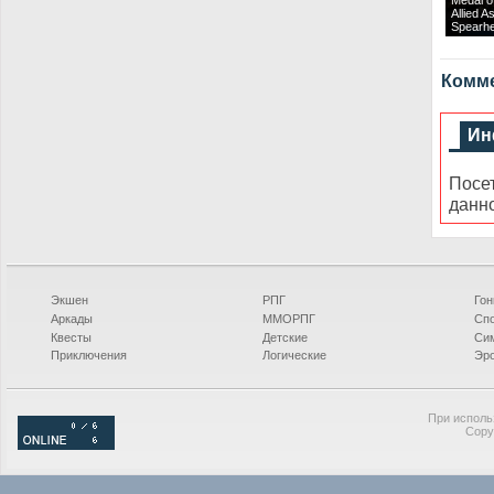
Medal o
Allied As
Spearhe
Комме
Ин
Посе
данн
Экшен
РПГ
Гон
Аркады
ММОРПГ
Сп
Квесты
Детские
Си
Приключения
Логические
Эро
При исполь
Copy