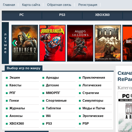
Главная
Карта сайта
Обратная связь
Регистрация
PC
PS3
XBOX360
Выбор игр по жанру
Скача
Экшен
Аркады
Приключения
RePa
Квесты
Детские
Логические
Катего
РПГ
ММОРПГ
Стратегии
Гонки
Спортивные
Симуляторы
Журналы
Таблетки
Моды и Патчи
Анонсы
Wii
Эротические
XBOX360
PS3
PSP