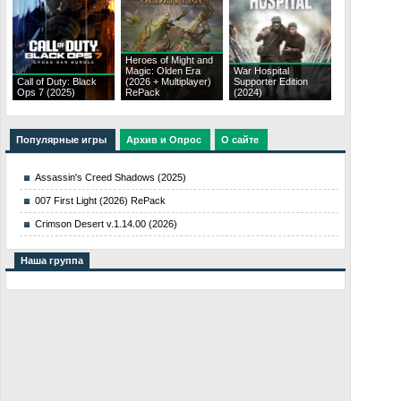
Heroes of Might and
Magic: Olden Era
War Hospital
Call of Duty: Black
(2026 + Multiplayer)
Supporter Edition
Ops 7 (2025)
RePack
(2024)
Популярные игры
Архив и Опрос
О сайте
Assassin's Creed Shadows (2025)
007 First Light (2026) RePack
Crimson Desert v.1.14.00 (2026)
Наша группа