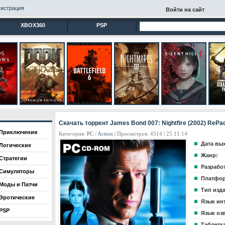
гистрация
Войти на сайт
XBOX360
PSP
Скачать торрент James Bond 007: Nightfire (2002) RePa
Приключения
Категория:
PC
/
Action
| Просмотров: 4514 | 25.11.14
Дата вы
Логические
Жанр:
Стратегии
Разрабо
Симуляторы
Платфор
Моды и Патчи
Тип изд
Эротические
Язык ин
PSP
Язык оз
Таблетка