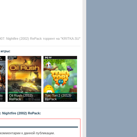
07: Nightfire (2002) RePack торрент на "KRITKA.SU"
 игры:
ts
Oil Rush (2012)
Toki Tori 2 (2013)
RePack
RePack
Nightfire (2002) RePack:
 комментарии к данной публикации.