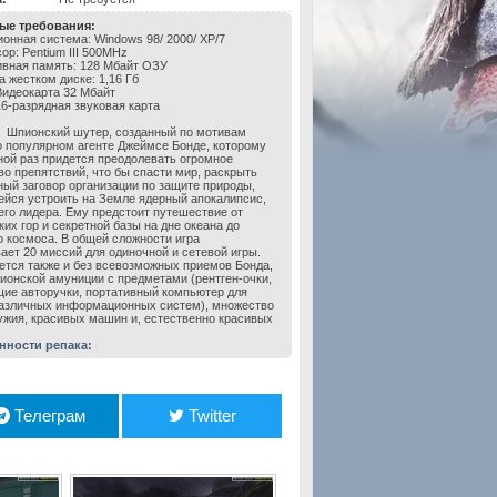
ые требования:
онная система: Windows 98/ 2000/ ХP/7
ор: Pentium III 500MHz
вная память: 128 Мбайт ОЗУ
а жестком диске: 1,16 Гб
Видеокарта 32 Мбайт
16-разрядная звуковая карта
Шпионский шутер, созданный по мотивам
 популярном агенте Джеймсе Бонде, которому
ной раз придется преодолевать огромное
во препятствий, что бы спасти мир, раскрыть
ый заговор организации по защите природы,
йся устроить на Земле ядерный апокалипсис,
его лидера. Ему предстоит путешествие от
ких гор и секретной базы на дне океана до
о космоса. В общей сложности игра
ает 20 миссий для одиночной и сетевой игры.
ется также и без всевозможных приемов Бонда,
ионской амуниции с предметами (рентген-очки,
ие авторучки, портативный компьютер для
азличных информационных систем), множество
ужия, красивых машин и, естественно красивых
нности репака:
Телеграм
Twitter