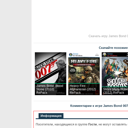
Скачать игру James Bond 0
Скачайте похожие
James Bond: Blood
Heavy Fire:
Stone (2010)
Afghanistan (2012)
Shoot Many Robo
RePack
RePack
(2012) RePack
Комментарии к игре James Bond 007: 
Информация
Посетители, находящиеся в группе
Гости
, не могут оставлять