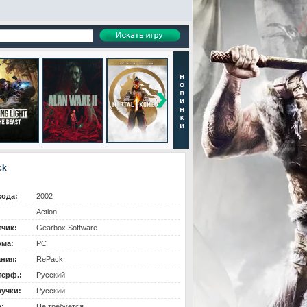
ck
хода:
2002
Action
тчик:
Gearbox Software
ма:
PC
ания:
RePack
терф.:
Русский
вучки:
Русский
:
Не требуется