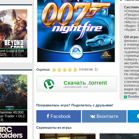
Системн
»Операци
»Процесс
»Операти
»Место н
»Видео: 
»Аудио: 
Об игре:
фильма о
в очеред
количест
ond Good & Evil
чудовищн
027)
стремяще
поймать 
австрийс
открытог
(голосов:
1
)
Оценка:
насчитыв
Не обойд
супер шп
Скачать .torrent
стреляющ
взлома р
CКАЧИВАНИЙ: 229
видов ор
женщин.
Особе
Понравилась игра? Поделитесь с друзьями!
hammer 40,000:
Facebook
Вконтакте
ue Trader + DLC
23)
Скриншоты из игры: