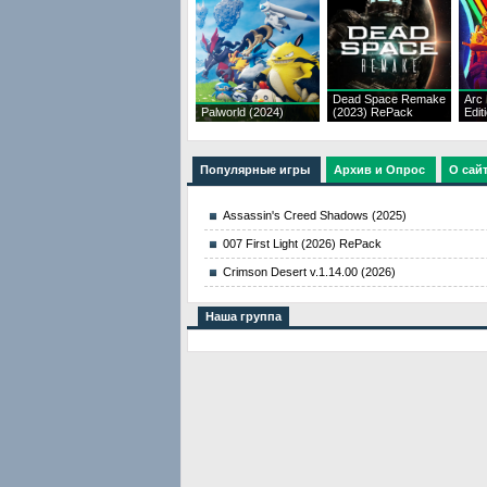
Dead Space Remake
Arc
Palworld (2024)
(2023) RePack
Edit
Популярные игры
Архив и Опрос
О сай
Assassin's Creed Shadows (2025)
007 First Light (2026) RePack
Crimson Desert v.1.14.00 (2026)
Наша группа