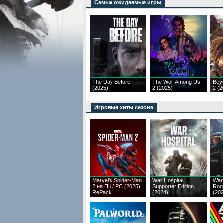
Самые ожидаемые игры
The Day Before
The Wolf Among Us
Bey
(2025)
2 (2025)
2 (2
Игровые хиты сезона
Marvel's Spider-Man
War Hospital
War
2 на ПК / PC (2025)
Supporter Edition
Rog
RePack
(2024)
(20