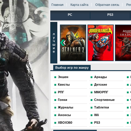
Главная
Карта сайта
Обратная связь
Ре
PC
PS3
Выбор игр по жанру
Экшен
Аркады
Квесты
Детские
РПГ
ММОРПГ
Гонки
Спортивные
Журналы
Таблетки
Анонсы
Wii
XBOX360
PS3