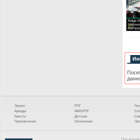
Ridge R
Unboun
RePack
Ин
Посе
данн
Экшен
РПГ
Гон
Аркады
ММОРПГ
Сп
Квесты
Детские
Си
Приключения
Логические
Эро
При исполь