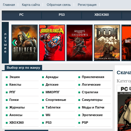
Главная
Карта сайта
Обратная связь
Регистрация
PC
PS3
XBOX360
Выбор игр по жанру
Скача
Экшен
Аркады
Приключения
Катего
Квесты
Детские
Логические
РПГ
ММОРПГ
Стратегии
Гонки
Спортивные
Симуляторы
Журналы
Таблетки
Моды и Патчи
Анонсы
Wii
Эротические
XBOX360
PS3
PSP