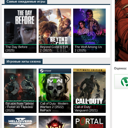
Самые ожидаемые игры
The Day Before
Beyond Good & Evil
The Wolf Among Us
(2025)
2 (2027)
2 (2025)
Игровые хиты сезона
Оценка:
Escape from Tarkov
Call of Duty: Modern
/ Побег из Таркова
Warfare 2 (2022)
Call of Duty:
(2025)
RePack
Vanguard (2021)