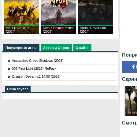
HELLDIVERS 2
Nioh 3 Deluxe Edition
Portal: Revolution
(2024)
(2026)
(2024)
Популярные игры
Архив и Опрос
О сайте
Понра
Assassin's Creed Shadows (2025)
007 First Light (2026) RePack
Crimson Desert v.1.14.00 (2026)
Скрин
Наша группа
Смотр