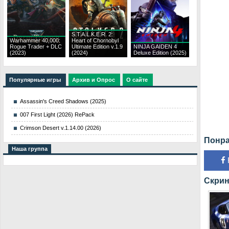
S.T.A.L.K.E.R. 2:
Warhammer 40,000:
Heart of Chornobyl
Rogue Trader + DLC
Ultimate Edition v.1.9
NINJA GAIDEN 4
(2023)
(2024)
Deluxe Edition (2025)
Популярные игры
Архив и Опрос
О сайте
Assassin's Creed Shadows (2025)
007 First Light (2026) RePack
Crimson Desert v.1.14.00 (2026)
Понра
Наша группа
Скрин