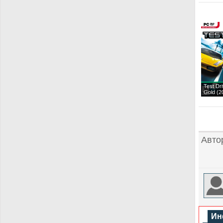
Test Dri
Gold (2
Авто
Ин