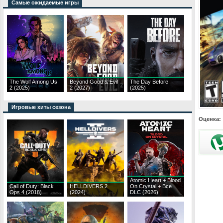
Самые ожидаемые игры
The Wolf Among Us
Beyond Good & Evil
The Day Before
2 (2025)
2 (2027)
(2025)
Игровые хиты сезона
Оценка:
Atomic Heart + Blood
Call of Duty: Black
HELLDIVERS 2
On Crystal + Все
Ops 4 (2018)
(2024)
DLC (2026)