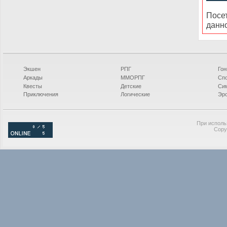
Посе
данн
Экшен
РПГ
Гон
Аркады
ММОРПГ
Сп
Квесты
Детские
Си
Приключения
Логические
Эро
При исполь
Copy