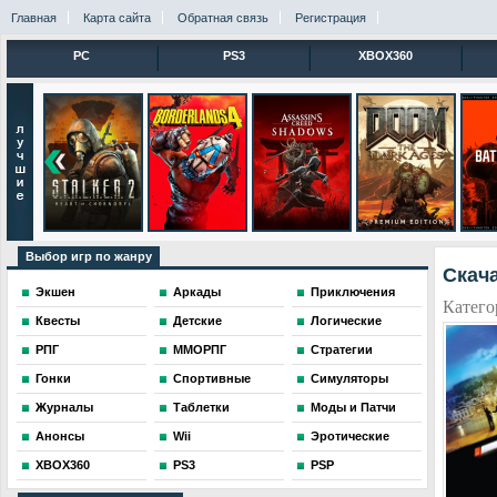
Главная
Карта сайта
Обратная связь
Регистрация
PC
PS3
XBOX360
Выбор игр по жанру
Скача
Экшен
Аркады
Приключения
Катего
Квесты
Детские
Логические
РПГ
ММОРПГ
Стратегии
Гонки
Спортивные
Симуляторы
Журналы
Таблетки
Моды и Патчи
Анонсы
Wii
Эротические
XBOX360
PS3
PSP