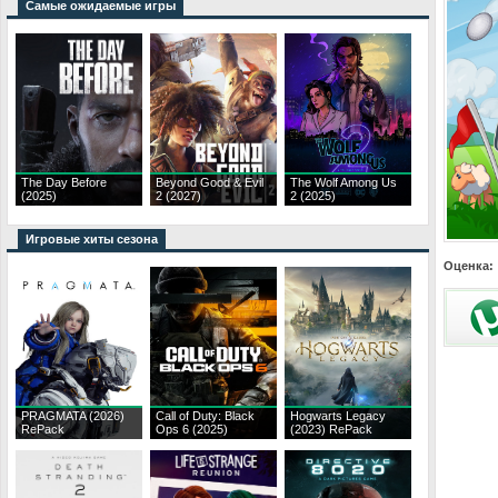
Самые ожидаемые игры
The Day Before
Beyond Good & Evil
The Wolf Among Us
(2025)
2 (2027)
2 (2025)
Игровые хиты сезона
Оценка:
PRAGMATA (2026)
Call of Duty: Black
Hogwarts Legacy
RePack
Ops 6 (2025)
(2023) RePack