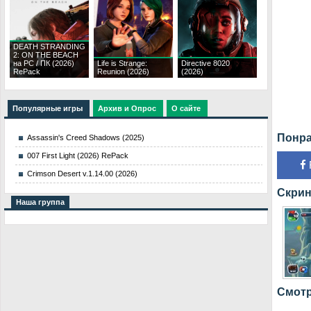
DEATH STRANDING
2: ON THE BEACH
на PC / ПК (2026)
Life is Strange:
Directive 8020
RePack
Reunion (2026)
(2026)
Популярные игры
Архив и Опрос
О сайте
Понра
Assassin's Creed Shadows (2025)
007 First Light (2026) RePack
Crimson Desert v.1.14.00 (2026)
Скрин
Наша группа
Смотр