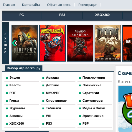
Главная
Карта сайта
Обратная связь
Регистрация
PC
PS3
XBOX360
Выбор игр по жанру
Скача
Экшен
Аркады
Приключения
Катего
Квесты
Детские
Логические
РПГ
ММОРПГ
Стратегии
Гонки
Спортивные
Симуляторы
Журналы
Таблетки
Моды и Патчи
Анонсы
Wii
Эротические
XBOX360
PS3
PSP