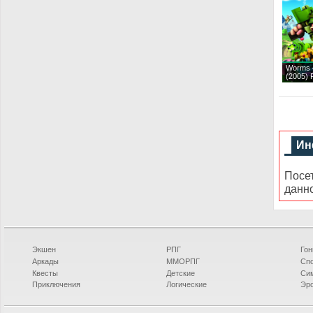
Worms 
(2005)
Ин
Посе
данн
Экшен
РПГ
Гон
Аркады
ММОРПГ
Сп
Квесты
Детские
Си
Приключения
Логические
Эро