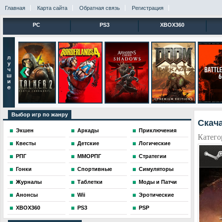
Главная
Карта сайта
Обратная связь
Регистрация
PC
PS3
XBOX360
Выбор игр по жанру
Скача
Экшен
Аркады
Приключения
Катего
Квесты
Детские
Логические
РПГ
ММОРПГ
Стратегии
Гонки
Спортивные
Симуляторы
Журналы
Таблетки
Моды и Патчи
Анонсы
Wii
Эротические
XBOX360
PS3
PSP