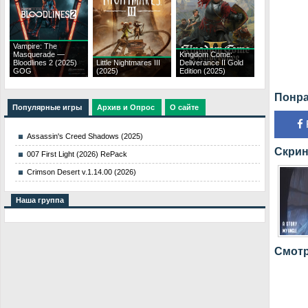
Vampire: The
Masquerade —
Kingdom Come:
Bloodlines 2 (2025)
Little Nightmares III
Deliverance II Gold
GOG
(2025)
Edition (2025)
Понра
Популярные игры
Архив и Опрос
О сайте
Assassin's Creed Shadows (2025)
Скрин
007 First Light (2026) RePack
Crimson Desert v.1.14.00 (2026)
Наша группа
Смотр