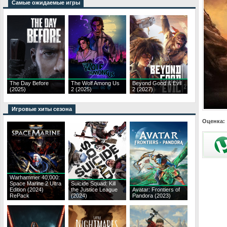
Самые ожидаемые игры
The Day Before
The Wolf Among Us
Beyond Good & Evil
(2025)
2 (2025)
2 (2027)
Игровые хиты сезона
Оценка:
Warhammer 40,000:
Space Marine 2 Ultra
Suicide Squad: Kill
Edition (2024)
the Justice League
Avatar: Frontiers of
RePack
(2024)
Pandora (2023)