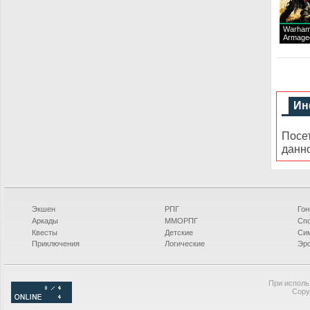
Warham
Armage
Ин
Посе
данн
Экшен
РПГ
Гон
Аркады
ММОРПГ
Сп
Квесты
Детские
Си
Приключения
Логические
Эро
При исполь
Copy