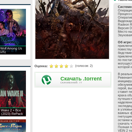
Системн
Операцио
Процессор
Оператив
Видеокар
Radeon RX
Версия Di
Место на
Звуковая 
Об игре:
приключе
 Wolf Among Us
повеству
025)
бедствие
приключе
по поста
могущест
(голосов:
2
)
Оценка:
которой 
В реально
Скачать .torrent
Ревенант
иницииру
CКАЧИВАНИЙ: 77
обезумев
герой, в
ставит п
краха об
путешест
наделенн
экспедиц
в узловы
n Wake 2 + Все
важных ф
 (2023) RePack
гнетущие
останки 
скачать 
Полная п
VEIN 2 т