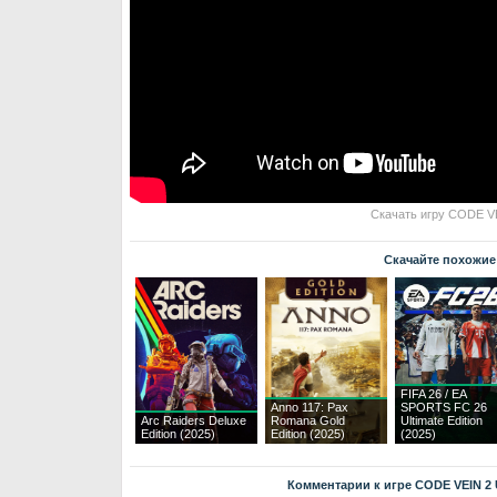
Скачать игру CODE VEI
Скачайте похожие
FIFA 26 / EA
Anno 117: Pax
SPORTS FC 26
Arc Raiders Deluxe
Romana Gold
Ultimate Edition
Edition (2025)
Edition (2025)
(2025)
Комментарии к игре CODE VEIN 2 Ul