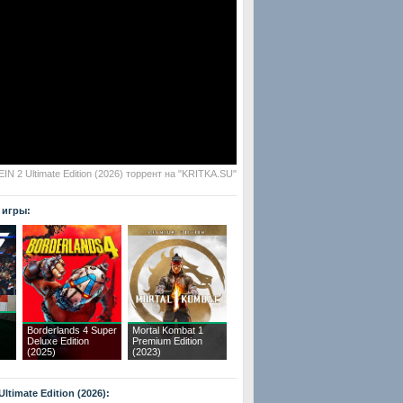
N 2 Ultimate Edition (2026) торрент на "KRITKA.SU"
 игры:
Borderlands 4 Super
Mortal Kombat 1
Deluxe Edition
Premium Edition
(2025)
(2023)
timate Edition (2026):