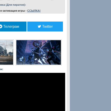
вка (Для пиратов):
-активация игры -
ССЫЛКА!
Телеграм
Twitter
йн: