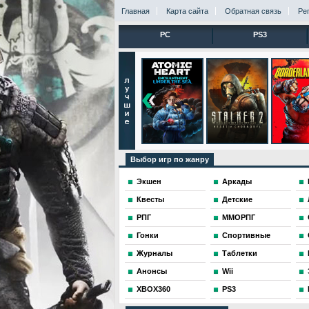
Главная
Карта сайта
Обратная связь
Ре
PC
PS3
Выбор игр по жанру
Экшен
Аркады
Квесты
Детские
РПГ
ММОРПГ
Гонки
Спортивные
Журналы
Таблетки
Анонсы
Wii
XBOX360
PS3