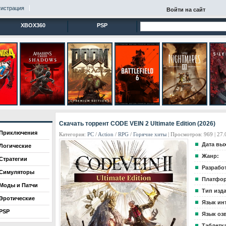
гистрация
Войти на сайт
XBOX360
PSP
Скачать торрент CODE VEIN 2 Ultimate Edition (2026)
Приключения
Категория:
PC
/
Action
/
RPG
/
Горячие хиты
| Просмотров: 969 | 27.
Дата вы
Логические
Жанр:
Стратегии
Разрабо
Симуляторы
Платфор
Моды и Патчи
Тип изд
Эротические
Язык ин
PSP
Язык оз
Таблетка