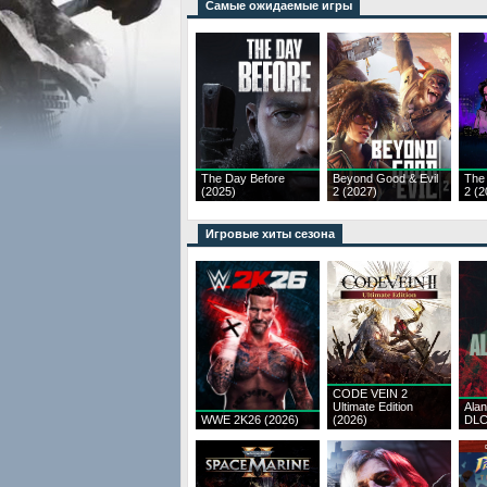
Самые ожидаемые игры
The Day Before
Beyond Good & Evil
The
(2025)
2 (2027)
2 (2
Игровые хиты сезона
CODE VEIN 2
Ultimate Edition
Ala
WWE 2K26 (2026)
(2026)
DLC