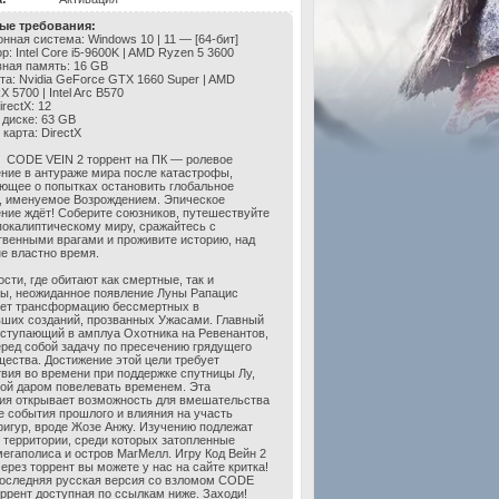
ые требования:
нная система: Windows 10 | 11 — [64-бит]
: Intel Core i5-9600K | AMD Ryzen 5 3600
ная память: 16 GB
та: Nvidia GeForce GTX 1660 Super | AMD
 5700 | Intel Arc B570
rectX: 12
 диске: 63 GB
карта: DirectX
CODE VEIN 2 торрент на ПК — ролевое
ние в антураже мира после катастрофы,
ющее о попытках остановить глобальное
, именуемое Возрождением. Эпическое
ние ждёт! Соберите союзников, путешествуйте
покалиптическому миру, сражайтесь с
венными врагами и проживите историю, над
не властно время.
сти, где обитают как смертные, так и
ы, неожиданное появление Луны Рапацис
ет трансформацию бессмертных в
ших созданий, прозванных Ужасами. Главный
ыступающий в амплуа Охотника на Ревенантов,
еред собой задачу по пресечению грядущего
щества. Достижение этой цели требует
вия во времени при поддержке спутницы Лу,
ой даром повелевать временем. Эта
ия открывает возможность для вмешательства
е события прошлого и влияния на участь
игур, вроде Жозе Анжу. Изучению подлежат
 территории, среди которых затопленные
мегаполиса и остров МагМелл. Игру Код Вейн 2
через торрент вы можете у нас на сайте критка!
оследняя русская версия со взломом CODE
оррент доступная по ссылкам ниже. Заходи!