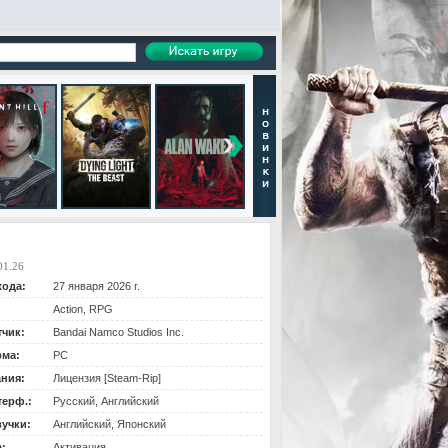
01.26
хода:
27 января 2026 г.
Action, RPG
тчик:
Bandai Namco Studios Inc.
ма:
PC
ания:
Лицензия [Steam-Rip]
терф.:
Русский, Английский
вучки:
Английский, Японский
:
Активация