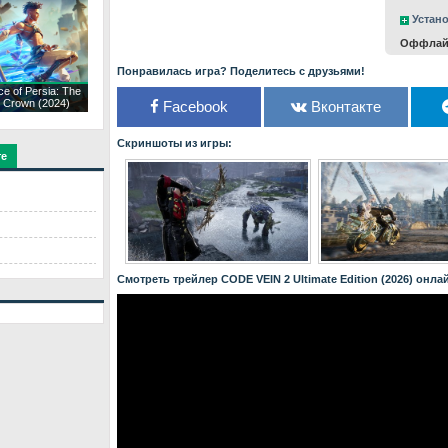
Устано
Оффлайн
Понравилась игра? Поделитесь с друзьями!
ce of Persia: The
t Crown (2024)
Facebook
Вконтакте
Скриншоты из игры:
те
Смотреть трейлер CODE VEIN 2 Ultimate Edition (2026) онла