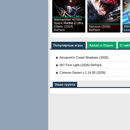
Warhammer 40,000:
Space Marine 2 Ultra
Edition (2024)
Samson (2026)
Prin
RePack
RePack
Los
Популярные игры
Архив и Опрос
О сай
Assassin's Creed Shadows (2025)
007 First Light (2026) RePack
Crimson Desert v.1.14.00 (2026)
Наша группа