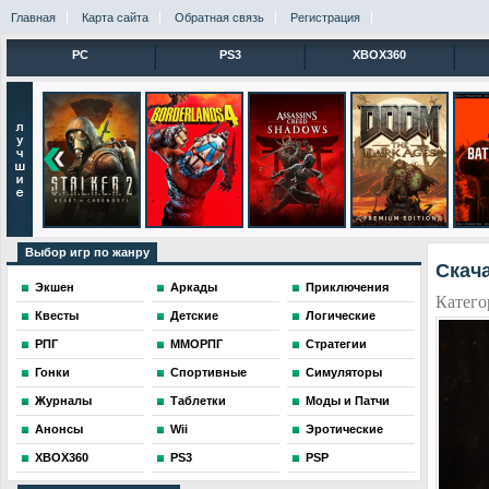
Главная
Карта сайта
Обратная связь
Регистрация
PC
PS3
XBOX360
Выбор игр по жанру
Скача
Экшен
Аркады
Приключения
Катего
Квесты
Детские
Логические
РПГ
ММОРПГ
Стратегии
Гонки
Спортивные
Симуляторы
Журналы
Таблетки
Моды и Патчи
Анонсы
Wii
Эротические
XBOX360
PS3
PSP