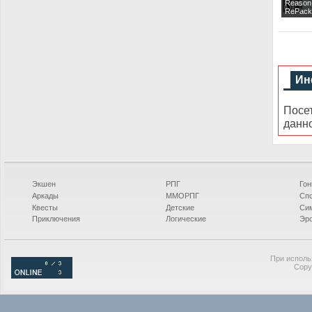
Reason
RePack
Ин
Посе
данн
Экшен
РПГ
Гон
Аркады
ММОРПГ
Сп
Квесты
Детские
Си
Приключения
Логические
Эро
При исполь
Copy