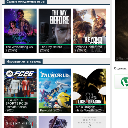
Самые ожидаемые игры
The Wolf Among Us
The Day Before
Beyond Good & Evil
2 (2025)
(2025)
2 (2027)
Игровые хиты сезона
Оценка:
FIFA 26 / EA
SPORTS FC 26
Ultimate Edition
Like a Dragon:
(2025)
Palworld (2024)
Infinite Wealth (2024)