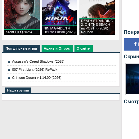
DEATH STRANDING
2: ON THE BEACH
NINJA GAIDEN 4
на PC / ПК (2026)
Понра
Silent Hill f (2025)
Deluxe Edition (2025)
RePack
Популярные игры
Архив и Опрос
О сайте
Скрин
Assassin's Creed Shadows (2025)
007 First Light (2026) RePack
Crimson Desert v.1.14.00 (2026)
Наша группа
Смотр