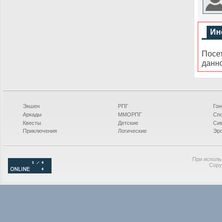
Ин
Посе
данн
Экшен
РПГ
Гон
Аркады
ММОРПГ
Сп
Квесты
Детские
Си
Приключения
Логические
Эро
При исполь
Copy