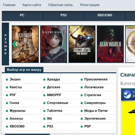
Главная
Карта сайта
Обратная связь
Регистрация
PC
PS3
XBOX360
Выбор игр по жанру
Скача
Экшен
Аркады
Приключения
Катего
Квесты
Детские
Логические
РПГ
ММОРПГ
Стратегии
Гонки
Спортивные
Симуляторы
Журналы
Таблетки
Моды и Патчи
Анонсы
Wii
Эротические
XBOX360
PS3
PSP