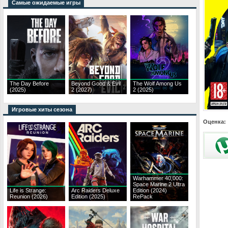
Самые ожидаемые игры
The Day Before
Beyond Good & Evil
The Wolf Among Us
(2025)
2 (2027)
2 (2025)
Игровые хиты сезона
Оценка:
Warhammer 40,000:
Space Marine 2 Ultra
Life is Strange:
Arc Raiders Deluxe
Edition (2024)
Reunion (2026)
Edition (2025)
RePack