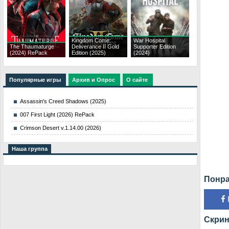
Kingdom Come:
War Hospital
The Thaumaturge
Deliverance II Gold
Supporter Edition
(2024) RePack
Edition (2025)
(2024)
Популярные игры
Архив и Опрос
О сайте
Assassin's Creed Shadows (2025)
007 First Light (2026) RePack
Crimson Desert v.1.14.00 (2026)
Наша группа
Понра
Скрин