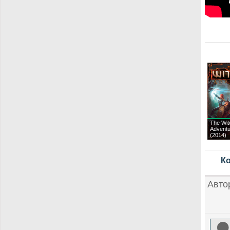
The Wit
Advent
(2014)
Ко
Авто