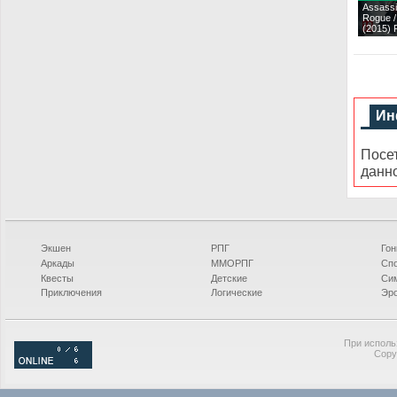
Assassi
Rogue /
(2015)
Ин
Посе
данн
Экшен
РПГ
Гон
Аркады
ММОРПГ
Сп
Квесты
Детские
Си
Приключения
Логические
Эро
При исполь
Copy