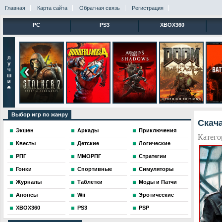
Главная
Карта сайта
Обратная связь
Регистрация
PC
PS3
XBOX360
Выбор игр по жанру
Скача
Экшен
Аркады
Приключения
Катего
Квесты
Детские
Логические
РПГ
ММОРПГ
Стратегии
Гонки
Спортивные
Симуляторы
Журналы
Таблетки
Моды и Патчи
Анонсы
Wii
Эротические
XBOX360
PS3
PSP