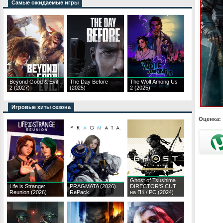
Самые ожидаемые игры
Beyond Good & Evil
The Day Before
The Wolf Among Us
2 (2027)
(2025)
2 (2025)
Игровые хиты сезона
Оценка:
Ghost of Tsushima
Life is Strange:
PRAGMATA (2026)
DIRECTOR'S CUT
Reunion (2026)
RePack
на ПК / PC (2024)