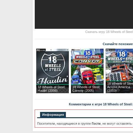
Скачать игру 18 Wheels of Stee
Скачайте похожие
18 Wheels of Stee
18 Wheels of Steel:
18 Wheels of Steel:
Across America
Haulin' (2006)
Convoy (2005)
(2003)
Комментарии к игре 18 Wheels of Steel:
Информация
Посетители, находящиеся в группе
Гости
, не могут оставлять