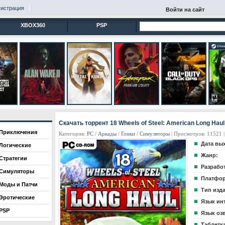
гистрация
Войти на сайт
XBOX360
PSP
Скачать торрент 18 Wheels of Steel: American Long Haul
Приключения
Категория:
PC
/
Аркады
/
Гонки
/
Cимуляторы
| Просмотров: 11521 |
Дата вы
Логические
Жанр:
Стратегии
Разрабо
Симуляторы
Платфор
Моды и Патчи
Тип изд
Эротические
Язык ин
PSP
Язык оз
Таблетка