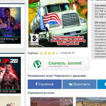
Системн
Windows X
512 MБ оп
3D-видео
550 МБ с
Об игре:
мужская 
грамотно
Мужская 
путешест
сложност
 Wolf Among Us
исколеси
025)
научитьс
погодных
пробки и
Помимо э
(голосов:
4
)
Оценка:
персонал
конкурен
Скачать .torrent
CКАЧИВАНИЙ: 1933
Понравилась игра? Поделитесь с друзьями!
Facebook
Вконтакте
 2K26 (2026)
Скриншоты из игры: