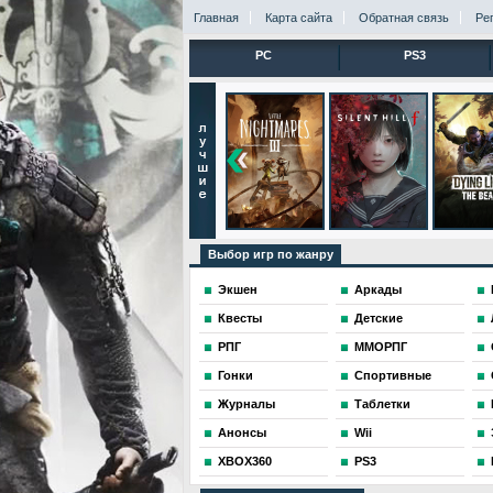
Главная
Карта сайта
Обратная связь
Ре
PC
PS3
Выбор игр по жанру
Экшен
Аркады
Квесты
Детские
РПГ
ММОРПГ
Гонки
Спортивные
Журналы
Таблетки
Анонсы
Wii
XBOX360
PS3