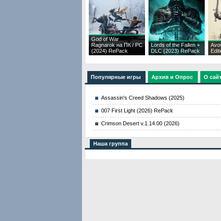
God of War
Ragnarok на ПК / PC
Lords of the Fallen +
Avo
(2024) RePack
DLC (2023) RePack
Edit
Популярные игры
Архив и Опрос
О сай
Assassin's Creed Shadows (2025)
007 First Light (2026) RePack
Crimson Desert v.1.14.00 (2026)
Наша группа