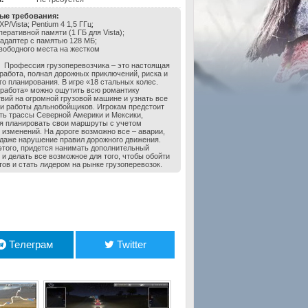
ые требования:
P/Vista; Pentium 4 1,5 ГГц;
еративной памяти (1 ГБ для Vista);
адаптер с памятью 128 МБ;
вободного места на жестком
Профессия грузоперевозчика – это настоящая
работа, полная дорожных приключений, риска и
го планирования. В игре «18 стальных колес.
работа» можно ощутить всю романтику
вий на огромной грузовой машине и узнать все
и работы дальнобойщиков. Игрокам предстоит
ть трассы Северной Америки и Мексики,
я планировать свои маршруты с учетом
 изменений. На дороге возможно все – аварии,
 даже нарушение правил дорожного движения.
того, придется нанимать дополнительный
 и делать все возможное для того, чтобы обойти
тов и стать лидером на рынке грузоперевозок.
Телеграм
Twitter