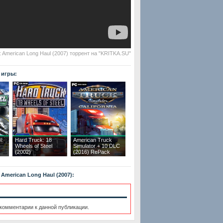
l: American Long Haul (2007) торрент на "KRITKA.SU"
 игры:
l:
Hard Truck: 18
American Truck
Wheels of Steel
Simulator + 10 DLC
(2002)
(2016) RePack
 American Long Haul (2007):
 комментарии к данной публикации.