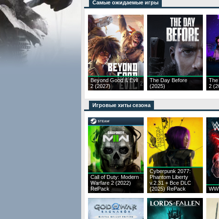
Самые ожидаемые игры
Beyond Good & Evil
The Day Before
The
2 (2027)
(2025)
2 (2
Игровые хиты сезона
Cyberpunk 2077:
Call of Duty: Modern
Phantom Liberty
Warfare 2 (2022)
v.2.31 + Все DLC
RePack
(2025) RePack
WWE