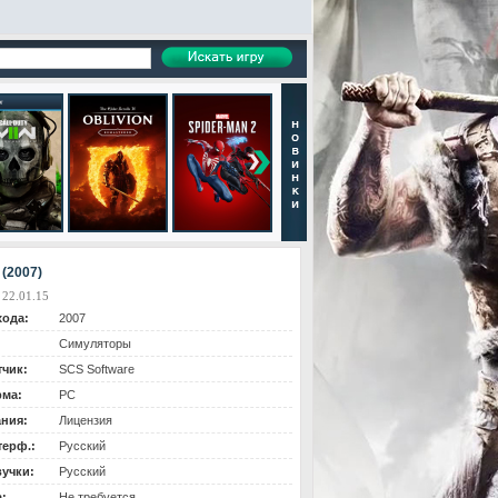
 (2007)
 22.01.15
хода:
2007
Симуляторы
тчик:
SCS Software
ма:
PC
ания:
Лицензия
терф.:
Русский
вучки:
Русский
:
Не требуется