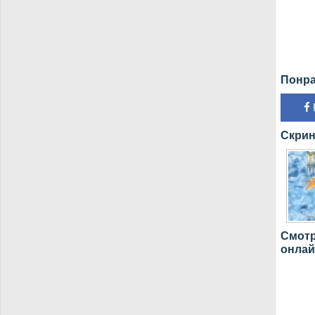
Понра
Скрин
Смотре
онлай