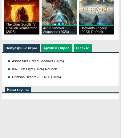
The Elder Scrolls IV:
Oblivion Remastered
ARK: Survival
Hogwarts Legacy
(2025)
Ascended (2023)
(2023) RePack
Популярные игры
Архив и Опрос
О сайте
Assassin's Creed Shadows (2025)
007 First Light (2026) RePack
Crimson Desert v.1.14.00 (2026)
Наша группа