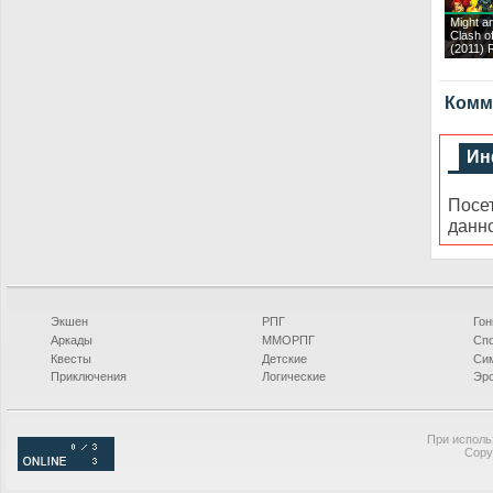
Might a
Clash o
(2011)
Комме
Ин
Посе
данн
Экшен
РПГ
Гон
Аркады
ММОРПГ
Сп
Квесты
Детские
Си
Приключения
Логические
Эро
При исполь
Copy