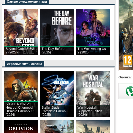
Самые ожидаемые игры
Beyond Good & Evil
The Day Before
The Wolf Among Us
2 (2027)
(2025)
2 (2025)
Игровые хиты сезона
Оценка:
S.T.A.L.K.E.R. 2:
Heart of Chornobyl
Stellar Blade
War Hospital
Ultimate Edition v.1.9
Complete Edition
Supporter Edition
(2024)
(2025)
(2024)