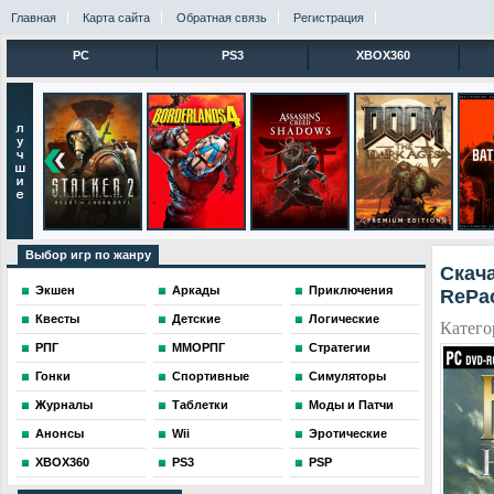
Главная
Карта сайта
Обратная связь
Регистрация
PC
PS3
XBOX360
Выбор игр по жанру
Скача
Экшен
Аркады
Приключения
RePa
Квесты
Детские
Логические
Катего
РПГ
ММОРПГ
Стратегии
Гонки
Спортивные
Симуляторы
Журналы
Таблетки
Моды и Патчи
Анонсы
Wii
Эротические
XBOX360
PS3
PSP