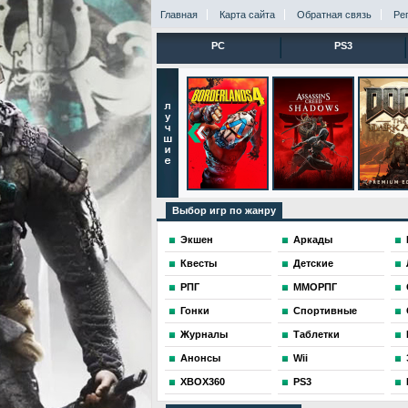
Главная
Карта сайта
Обратная связь
Ре
PC
PS3
Выбор игр по жанру
Экшен
Аркады
Квесты
Детские
РПГ
ММОРПГ
Гонки
Спортивные
Журналы
Таблетки
Анонсы
Wii
XBOX360
PS3