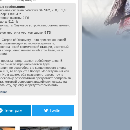
ые требования:
онная система: Windows XP SP2, 7, 8, 8.1,10
сор: 1.80 GHz
ивная память: 2 Гб
арта: 512mb
ая карта: Звуковое устройство, совместимое с
11
ное место на жестком диске: 5 ГБ
Corpse of Discovery - это приключенческий
рассказывающий историю астронавта,
ося на некой космической станции, и который
т совершенно ничего ни об этой базе, ни о
ссии.
 проекта представляет собой игру слов. В
ом смысле игра называется Труп
ания, но если убрать в конце первого слова
ю «E», то получится Корпус Исследования или
. Но в целом, оба названия отражают суть
поскольку разработчики предлагают поиграть за
та, который совершил аварийную посадку на
планету, где ему и предстоит выживать.
вка:
Телеграм
Twitter