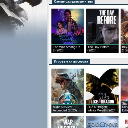
Самые ожидаемые игры
The Wolf Among Us
The Day Before
Bey
2 (2025)
(2025)
2 (2
Игровые хиты сезона
Star
ARK: Survival
Like a Dragon:
Surv
Ascended (2023)
Infinite Wealth (2024)
Edit