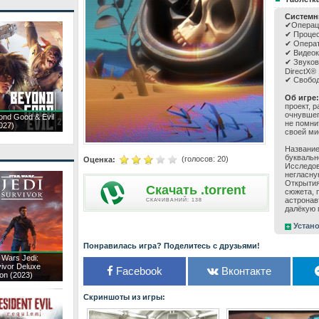
Системн
✔Операци
✔ Процес
✔ Операт
✔ Видеок
✔ Звуков
DirectX® 
✔ Свобод
Об игре:
проект, 
очнувшег
ond Good & Evil
не помни
027)
своей ми
Название
буквальн
(голосов:
20
)
Оценка:
Исследов
негласну
Открытия
Скачать .torrent
сюжета, 
астронав
CКАЧИВАНИЙ: 138
далёкую 
Устано
Понравилась игра? Поделитесь с друзьями!
 Wars Jedi:
ivor Deluxe
Facebook
Вконтакте
ion (2023)
Скриншоты из игры: