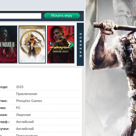
хода:
2015
Приключения
тчик:
Phosphor Games
ма:
PC
ания:
Лицензия
терф.:
Английский
вучки:
Английский
:
Присутствует