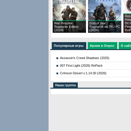
Resi
Req
War Hospital
God of War
BI
Supporter Edition
Ragnarok на ПК / PC
Рек
(2024)
(2024)
ReP
Популярные игры
Архив и Опрос
О сай
Assassin's Creed Shadows (2025)
007 First Light (2026) RePack
Crimson Desert v.1.14.00 (2026)
Наша группа