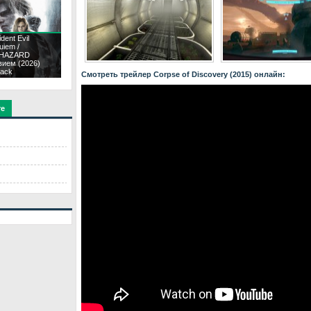
dent Evil
uiem /
OHAZARD
вием (2026)
ack
Смотреть трейлер Corpse of Discovery (2015) онлайн:
те