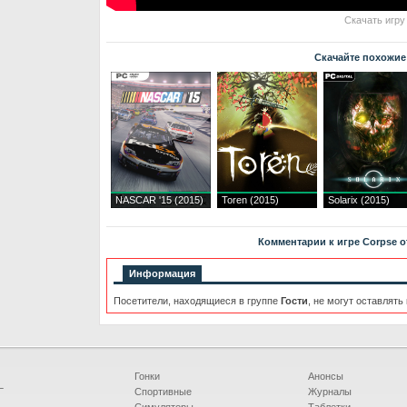
Скачать игру
Скачайте похожие
NASCAR '15 (2015)
Toren (2015)
Solarix (2015)
Комментарии к игре Corpse of
Информация
Посетители, находящиеся в группе
Гости
, не могут оставлять
Гонки
Анонсы
Г
Спортивные
Журналы
Симуляторы
Таблетки