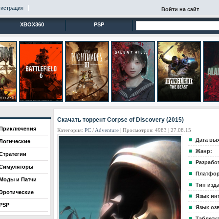
гистрация
Войти на сайт
XBOX360
PSP
Скачать торрент Corpse of Discovery (2015)
Приключения
Категория:
PC
/
Adventure
| Просмотров: 4983 | 27.08.15
Дата вы
Логические
Жанр:
Стратегии
Разрабо
Симуляторы
Платфор
Моды и Патчи
Тип изд
Эротические
Язык ин
PSP
Язык оз
Таблетка