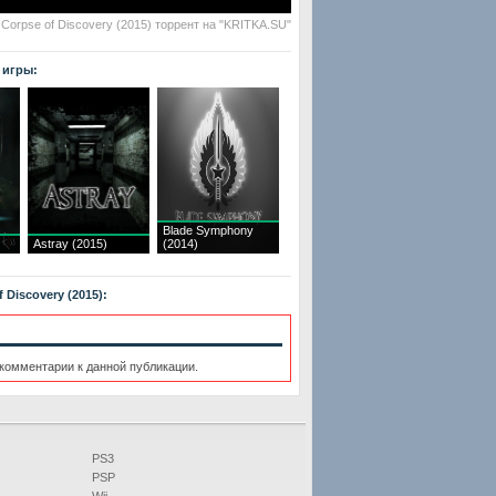
 Corpse of Discovery (2015) торрент на "KRITKA.SU"
 игры:
Blade Symphony
Astray (2015)
(2014)
 Discovery (2015):
 комментарии к данной публикации.
PS3
PSP
Wii