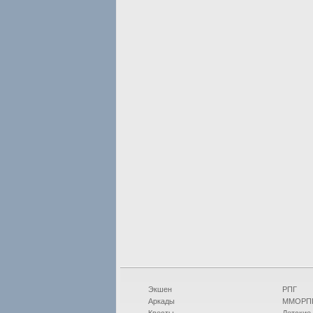
Экшен
РПГ
Аркады
ММОРП
Квесты
Детские