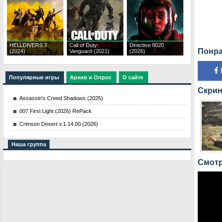
HELLDIVERS 2
Call of Duty:
Directive 8020
Понра
(2024)
Vanguard (2021)
(2026)
Популярные игры
Архив и Опрос
О сайте
Скрин
Assassin's Creed Shadows (2025)
007 First Light (2026) RePack
Crimson Desert v.1.14.00 (2026)
Наша группа
Смотр