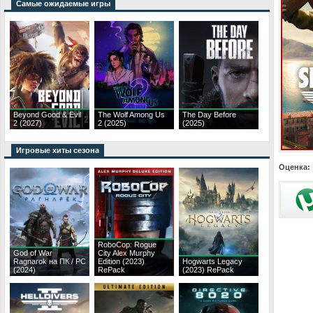
Самые ожидаемые игры
Beyond Good & Evil
The Wolf Among Us
The Day Before
2 (2027)
2 (2025)
(2025)
Игровые хиты сезона
Оценка:
RoboCop: Rogue
God of War
City Alex Murphy
Ragnarok на ПК / PC
Edition (2023)
Hogwarts Legacy
(2024)
RePack
(2023) RePack