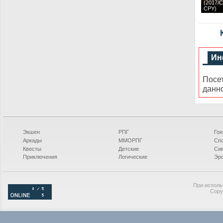
(2017/C
CPY)
Ин
Посе
данн
Экшен
РПГ
Гон
Аркады
ММОРПГ
Сп
Квесты
Детские
Си
Приключения
Логические
Эро
При исполь
Copy