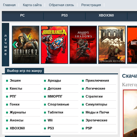
Главная
Карта сайта
Обратная связь
Регистрация
PC
PS3
XBOX360
Выбор игр по жанру
Скача
Экшен
Аркады
Приключения
Катего
Квесты
Детские
Логические
РПГ
ММОРПГ
Стратегии
Гонки
Спортивные
Симуляторы
Журналы
Таблетки
Моды и Патчи
Анонсы
Wii
Эротические
XBOX360
PS3
PSP