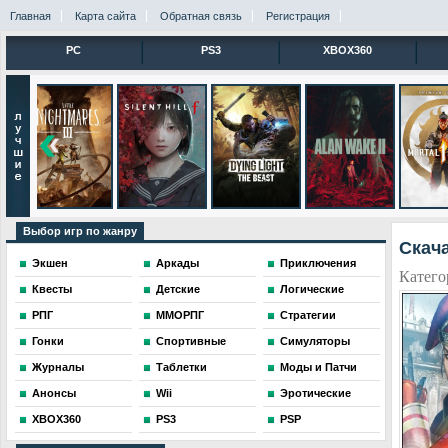
Главная
Карта сайта
Обратная связь
Регистрация
PC
PS3
XBOX360
Выбор игр по жанру
Скача
Экшен
Аркады
Приключения
Катего
Квесты
Детские
Логические
РПГ
ММОРПГ
Стратегии
Гонки
Спортивные
Симуляторы
Журналы
Таблетки
Моды и Патчи
Анонсы
Wii
Эротические
XBOX360
PS3
PSP