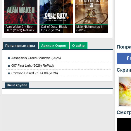
Alan Wake 2 + Все
Call of Duty: Black
Little Nightmares III
DLC (2023) RePack
Ops 7 (2025)
(2025)
Популярные игры
Архив и Опрос
О сайте
Понра
Assassin's Creed Shadows (2025)
007 First Light (2026) RePack
Скрин
Crimson Desert v.1.14.00 (2026)
Наша группа
Смотр