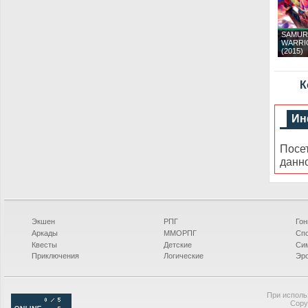
SAMUR
WARRIO
(2015)
К
Ин
Посе
данн
Экшен
РПГ
Гон
Аркады
ММОРПГ
Сп
Квесты
Детские
Си
Приключения
Логические
Эро
При исполь
Copy