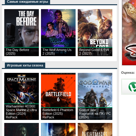
Самые ожидаемые игры
The Day Before
The Wolf Among Us
Beyond Good & Evil
(2025)
2 (2025)
2 (2027)
Игровые хиты сезона
Оценка:
Warhammer 40,000:
Space Marine 2 Ultra
Battlefield 6 Phantom
God of War
Edition (2024)
Edition (2025)
Ragnarok на ПК / PC
RePack
RePack
(2024)