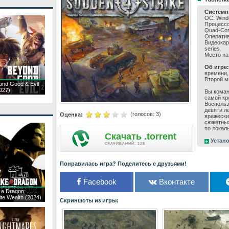
Системн
ОС: Windo
Процессор
Quad-Co
Оператив
Видеокар
series
Место на
Об игре:
времени,
Второй м
ond Good & Evil
027)
Вы коман
самой кр
Воспольз
девяти л
(голосов:
3
)
Оценка:
вражески
сюжетных
по локал
Скачать .torrent
Устано
CКАЧИВАНИЙ: 128
Понравилась игра? Поделитесь с друзьями!
Facebook
Вконтакте
 a Dragon:
nite Wealth (2024)
Скриншоты из игры: