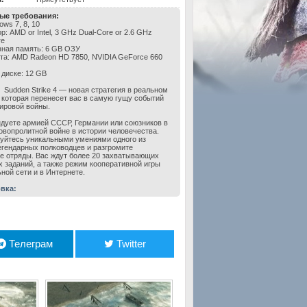
ые требования:
ws 7, 8, 10
: AMD or Intel, 3 GHz Dual-Core or 2.6 GHz
re
ная память: 6 GB ОЗУ
та: AMD Radeon HD 7850, NVIDIA GeForce 660
 диске: 12 GB
Sudden Strike 4 — новая стратегия в реальном
 которая перенесет вас в самую гущу событий
ировой войны.
дуете армией СССР, Германии или союзников в
овопролитной войне в истории человечества.
уйтесь уникальными умениями одного из
егендарных полководцев и разгромите
е отряды. Вас ждут более 20 захватывающих
 заданий, а также режим кооперативной игры
ьной сети и в Интернете.
вка:
Телеграм
Twitter