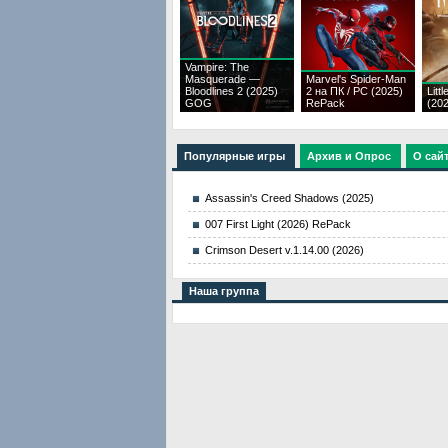
Vampire: The
Masquerade —
Marvel's Spider-Man
Bloodlines 2 (2025)
2 на ПК / PC (2025)
Litt
GOG
RePack
(20
Популярные игры
Архив и Опрос
О сай
Assassin's Creed Shadows (2025)
007 First Light (2026) RePack
Crimson Desert v.1.14.00 (2026)
Наша группа