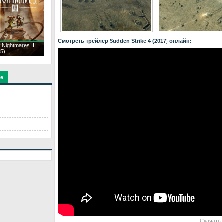
Смотреть трейлер Sudden Strike 4 (2017) онлайн:
le Nightmares III
25)
те
Скачать 