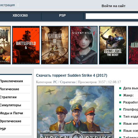
гистрация
Войти на сайт
XBOX360
PSP
Скачать торрент Sudden Strike 4 (2017)
Приключения
Категория:
PC
/
Стратегии
| Просмотров: 3157 | 12.08.17
Дата вы
Логические
Жанр:
Стратегии
Разрабо
Симуляторы
Платфор
Моды и Патчи
Тип изд
Эротические
Язык ин
PSP
Язык оз
Таблетка