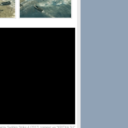
игру Sudden Strike 4 (2017) торрент на "KRITKA.SU"