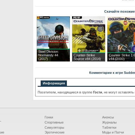
Скачайте похожие
Steel Division:
Normandy 44
Counter-Strike
Counter Strike 1.
(2017)
Source v84 (2014)
v44 (2000)
Комментарии к игре Sudden S
Информация
Посетители, находящиеся в группе
Гости
, не могут оставлять
Гонки
Анонсы
Г
Спортивные
Журналы
Симуляторы
Таблетки
кие
Эротические
Моды и Патчи