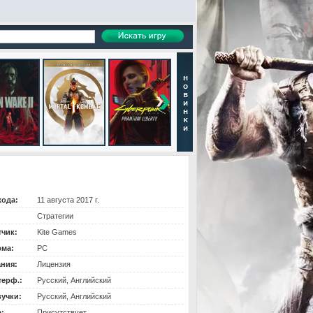
хода:
11 августа 2017 г.
Стратегии
тчик:
Kite Games
ма:
PC
ания:
Лицензия
терф.:
Русский, Английский
вучки:
Русский, Английский
:
Присутствует