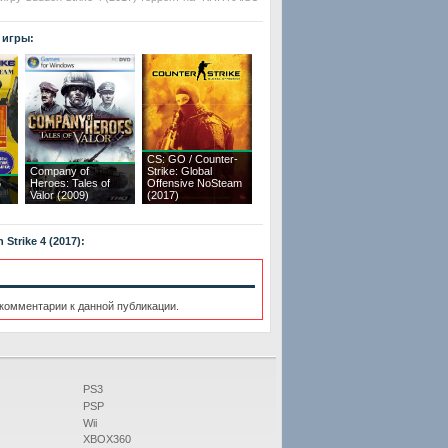
 игры:
CS: GO / Counter-
Company of
Strike: Global
6
Heroes: Tales of
Offensive NoSteam
Valor (2009)
(2017)
trike 4 (2017):
 комментарии к данной публикации.
PS3
PSP
Wii
XBOX360