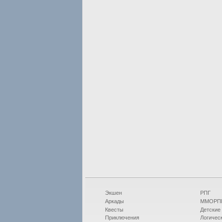
Экшен
РПГ
Аркады
ММОРП
Квесты
Детские
Приключения
Логичес