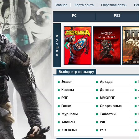
Главная
Карта сайта
Обратная связь
Ре
PC
PS3
Выбор игр по жанру
Экшен
Аркады
Квесты
Детские
РПГ
ММОРПГ
Гонки
Спортивные
Журналы
Таблетки
Анонсы
Wii
XBOX360
PS3