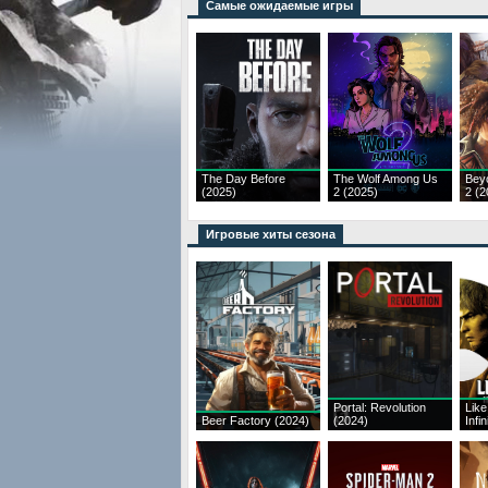
Самые ожидаемые игры
The Day Before
The Wolf Among Us
Bey
(2025)
2 (2025)
2 (2
Игровые хиты сезона
Portal: Revolution
Like
Beer Factory (2024)
(2024)
Infi