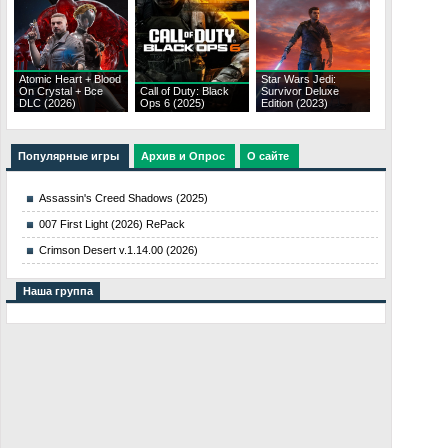
Atomic Heart + Blood
Star Wars Jedi:
On Crystal + Все
Call of Duty: Black
Survivor Deluxe
DLC (2026)
Ops 6 (2025)
Edition (2023)
Популярные игры
Архив и Опрос
О сайте
Assassin's Creed Shadows (2025)
007 First Light (2026) RePack
Crimson Desert v.1.14.00 (2026)
Наша группа