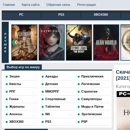
Главная
Карта сайта
Обратная связь
Регистрация
PC
PS3
XBOX360
Выбор игр по жанру
Скача
Экшен
Аркады
Приключения
(2021
Квесты
Детские
Логические
Катего
РПГ
ММОРПГ
Стратегии
Гонки
Спортивные
Симуляторы
Журналы
Таблетки
Моды и Патчи
Анонсы
Wii
Эротические
XBOX360
PS3
PSP