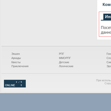
Комм
Ин
Посе
данн
Экшен
РПГ
Гон
Аркады
ММОРПГ
Сп
Квесты
Детские
Си
Приключения
Логические
Эро
При исполь
Copy