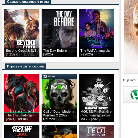
Самые ожидаемые игры
Beyond Good & Evil
The Day Before
The Wolf Among Us
2 (2027)
(2025)
2 (2025)
Игровые хиты сезона
Оценка:
Call of Duty: Modern
MOUSE P.I. For Hire
The Thaumaturge
Warfare 2 (2022)
/ Частный детектив
(2024) RePack
RePack
МАУС (2026)