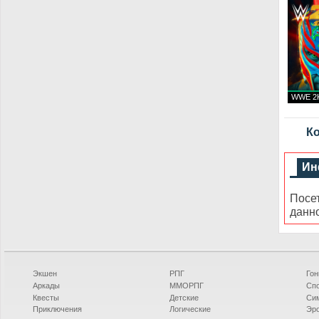
WWE 2K
Ко
Ин
Посе
данн
Экшен
РПГ
Гон
Аркады
ММОРПГ
Сп
Квесты
Детские
Си
Приключения
Логические
Эро