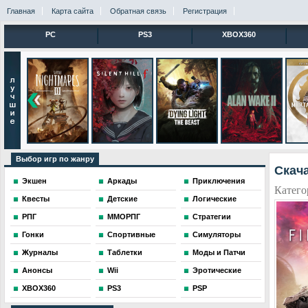
Главная
Карта сайта
Обратная связь
Регистрация
PC
PS3
XBOX360
Выбор игр по жанру
Скач
Экшен
Аркады
Приключения
Катего
Квесты
Детские
Логические
РПГ
ММОРПГ
Стратегии
Гонки
Спортивные
Симуляторы
Журналы
Таблетки
Моды и Патчи
Анонсы
Wii
Эротические
XBOX360
PS3
PSP