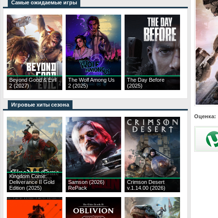
Самые ожидаемые игры
Beyond Good & Evil
The Wolf Among Us
The Day Before
2 (2027)
2 (2025)
(2025)
Игровые хиты сезона
Оценка:
Kingdom Come:
Deliverance II Gold
Samson (2026)
Crimson Desert
Edition (2025)
RePack
v.1.14.00 (2026)