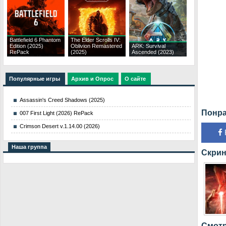
Battlefield 6 Phantom
The Elder Scrolls IV:
Edition (2025)
Oblivion Remastered
ARK: Survival
RePack
(2025)
Ascended (2023)
Популярные игры
Архив и Опрос
О сайте
Assassin's Creed Shadows (2025)
Понра
007 First Light (2026) RePack
Crimson Desert v.1.14.00 (2026)
Наша группа
Скрин
Смотр