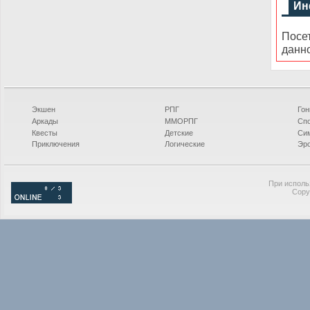
Ин
Посе
данн
Экшен
РПГ
Гон
Аркады
ММОРПГ
Сп
Квесты
Детские
Си
Приключения
Логические
Эро
При исполь
Copy