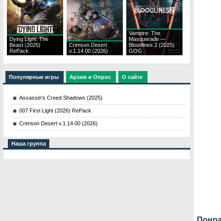
Vampire: The
Dying Light: The
Masquerade —
Beast (2025)
Crimson Desert
Bloodlines 2 (2025)
RePack
v.1.14.00 (2026)
GOG
Популярные игры
Архив и Опрос
О сайте
Assassin's Creed Shadows (2025)
007 First Light (2026) RePack
Crimson Desert v.1.14.00 (2026)
Наша группа
Понра