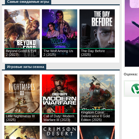
Самые ожидаемые игры
Beyond Good & Evil
The Wolf Among Us
The Day Before
2 (2027)
2 (2025)
(2025)
Игровые хиты сезона
Оценка:
Kingdom Come:
Little Nightmares III
Call of Duty: Modern
Deliverance II Gold
(2025)
Warfare III (2023)
Edition (2025)