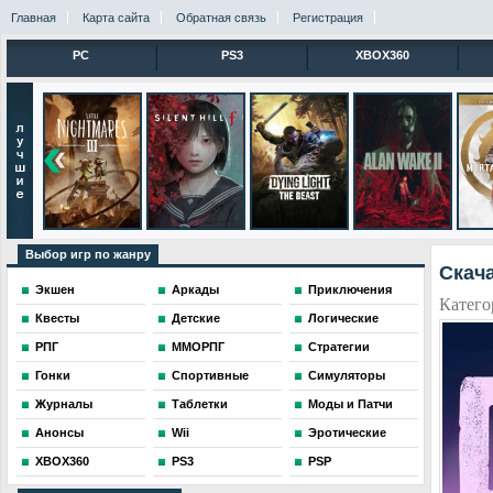
Главная
Карта сайта
Обратная связь
Регистрация
PC
PS3
XBOX360
Выбор игр по жанру
Скача
Экшен
Аркады
Приключения
Катего
Квесты
Детские
Логические
РПГ
ММОРПГ
Стратегии
Гонки
Спортивные
Симуляторы
Журналы
Таблетки
Моды и Патчи
Анонсы
Wii
Эротические
XBOX360
PS3
PSP