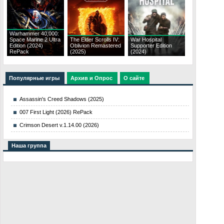
Warhammer 40,000:
Space Marine 2 Ultra
The Elder Scrolls IV:
War Hospital
Edition (2024)
Oblivion Remastered
Supporter Edition
RePack
(2025)
(2024)
Популярные игры
Архив и Опрос
О сайте
Assassin's Creed Shadows (2025)
007 First Light (2026) RePack
Crimson Desert v.1.14.00 (2026)
Наша группа