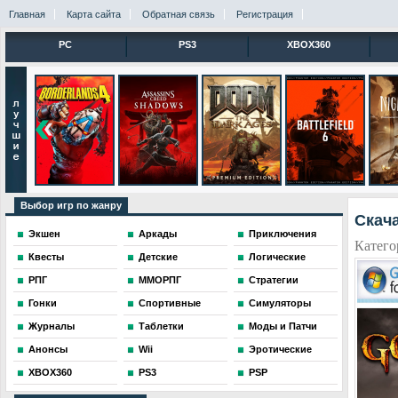
Главная
Карта сайта
Обратная связь
Регистрация
PC
PS3
XBOX360
Выбор игр по жанру
Скача
Экшен
Аркады
Приключения
Катего
Квесты
Детские
Логические
РПГ
ММОРПГ
Стратегии
Гонки
Спортивные
Симуляторы
Журналы
Таблетки
Моды и Патчи
Анонсы
Wii
Эротические
XBOX360
PS3
PSP