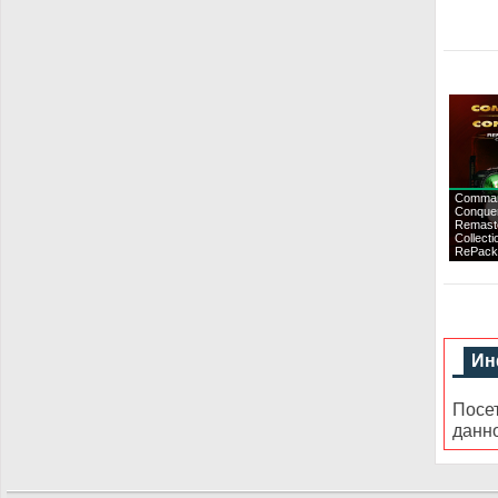
Comma
Conque
Remast
Collecti
RePack
Ин
Посе
данн