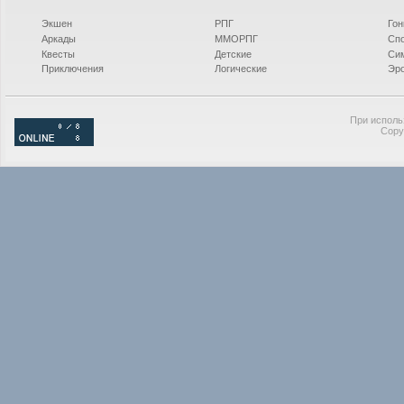
Экшен
РПГ
Гон
Аркады
ММОРПГ
Сп
Квесты
Детские
Си
Приключения
Логические
Эро
При исполь
Copy