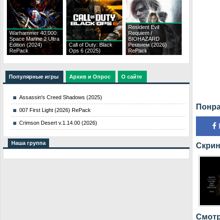
Resident Evil
Warhammer 40,000:
Requiem /
Space Marine 2 Ultra
BIOHAZARD
Edition (2024)
Call of Duty: Black
Реквием (2026)
RePack
Ops 6 (2025)
RePack
Популярные игры
Архив и Опрос
О сайте
Assassin's Creed Shadows (2025)
Понра
007 First Light (2026) RePack
Crimson Desert v.1.14.00 (2026)
Наша группа
Скрин
Смотр