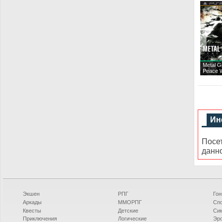
Metal G
Peace W
Ин
Посе
данн
Экшен
РПГ
Гон
Аркады
ММОРПГ
Сп
Квесты
Детские
Си
Приключения
Логические
Эро