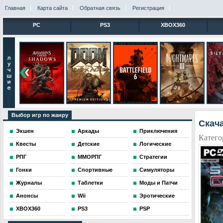
Главная
Карта сайта
Обратная связь
Регистрация
PC
PS3
XBOX360
Выбор игр по жанру
Скача
Экшен
Аркады
Приключения
Катего
Квесты
Детские
Логические
РПГ
ММОРПГ
Стратегии
Гонки
Спортивные
Симуляторы
Журналы
Таблетки
Моды и Патчи
Анонсы
Wii
Эротические
XBOX360
PS3
PSP