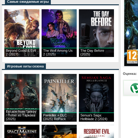
Самые ожидаемые игры
Beyond Good & Evil
The Wolf Among Us
The Day Before
2 (2027)
2 (2025)
(2025)
Игровые хиты сезона
Оценка:
Escape from Tarkov
/ Побег из Таркова
Painkiller + DLC
Senua's Saga:
(2025)
(2025) RePack
Hellblade 2 (2024)