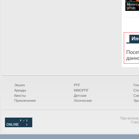
Motorcy
(PS3)
Ин
Посе
данн
Экшен
РПГ
Гон
Аркады
ММОРПГ
Сп
Квесты
Детские
Си
Приключения
Логические
Эро
При исполь
Copy