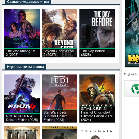
Самые ожидаемые игры
The Wolf Among Us
Beyond Good & Evil
The Day Before
2 (2025)
2 (2027)
(2025)
Игровые хиты сезона
Оценка:
S.T.A.L.K.E.R. 2:
Star Wars Jedi:
Heart of Chornobyl
NINJA GAIDEN 4
Survivor Deluxe
Ultimate Edition v.1.9
Deluxe Edition (2025)
Edition (2023)
(2024)