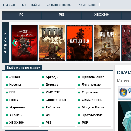
Главная
Карта сайта
Обратная связь
Регистрация
PC
PS3
XBOX360
Выбор игр по жанру
Скача
Экшен
Аркады
Приключения
Катего
Квесты
Детские
Логические
РПГ
ММОРПГ
Стратегии
Гонки
Спортивные
Симуляторы
Журналы
Таблетки
Моды и Патчи
Анонсы
Wii
Эротические
XBOX360
PS3
PSP