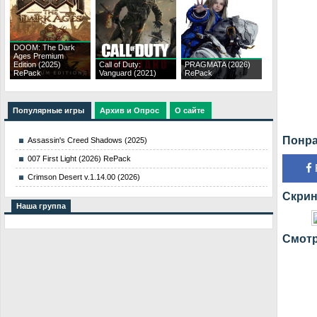
DOOM: The Dark
Ages Premium
Edition (2025)
Call of Duty:
PRAGMATA (2026)
RePack
Vanguard (2021)
RePack
Популярные игры
Архив и Опрос
О сайте
Понра
Assassin's Creed Shadows (2025)
007 First Light (2026) RePack
Crimson Desert v.1.14.00 (2026)
Скрин
Наша группа
Смотре