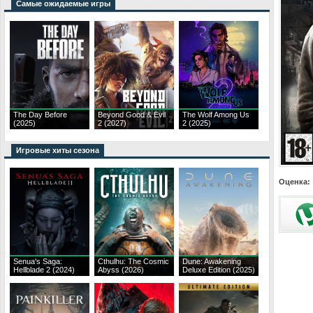
Самые ожидаемые игры
The Day Before
Beyond Good & Evil
The Wolf Among Us
(2025)
2 (2027)
2 (2025)
Игровые хиты сезона
Оценка:
Senua's Saga:
Cthulhu: The Cosmic
Dune: Awakening
Hellblade 2 (2024)
Abyss (2026)
Deluxe Edition (2025)