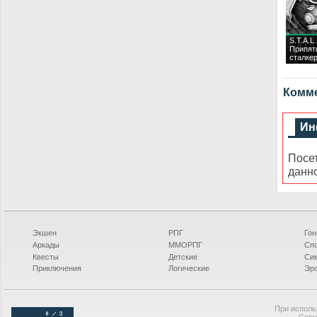
S.T.A.L
Припят
сталкер
Комме
Ин
Посе
данн
Экшен
РПГ
Гон
Аркады
ММОРПГ
Сп
Квесты
Детские
Си
Приключения
Логические
Эро
При исполь