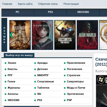
Главная
Карта сайта
Обратная связь
Регистрация
PC
PS3
XBOX360
Выбор игр по жанру
Скача
Экшен
Аркады
Приключения
(2011
Квесты
Детские
Логические
Катего
РПГ
ММОРПГ
Стратегии
Гонки
Спортивные
Симуляторы
Журналы
Таблетки
Моды и Патчи
Анонсы
Wii
Эротические
XBOX360
PS3
PSP