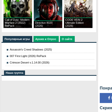
Call of Duty: Modern
CODE VEIN 2
Warfare 2 (2022)
Directive 8020
Ultimate Edition
RePack
(2026)
(2026)
Популярные игры
Архив и Опрос
О сайте
Assassin's Creed Shadows (2025)
007 First Light (2026) RePack
Crimson Desert v.1.14.00 (2026)
Наша группа
Понра
Скрин