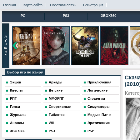
Главная
Карта сайта
Обратная связь
Регистрация
PC
PS3
XBOX360
Выбор игр по жанру
Скача
Экшен
Аркады
Приключения
(2010
Квесты
Детские
Логические
Катего
РПГ
ММОРПГ
Стратегии
Гонки
Спортивные
Симуляторы
Журналы
Таблетки
Моды и Патчи
Анонсы
Wii
Эротические
XBOX360
PS3
PSP