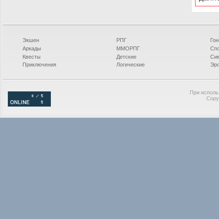
Экшен
РПГ
Гон
Аркады
ММОРПГ
Сп
Квесты
Детские
Си
Приключения
Логические
Эро
При исполь
Copy