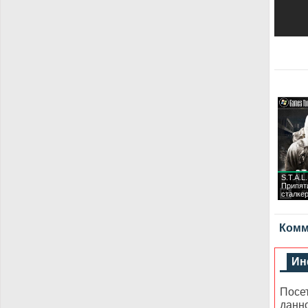
S.T.A.L
Припят
сталкер
Комме
Ин
Посе
данн