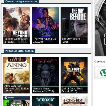
Самые ожидаемые игры
Beyond Good & Evil
The Wolf Among Us
The Day Before
2 (2027)
2 (2025)
(2025)
Игровые хиты сезона
Оценка:
Anno 117: Pax
Romana Gold Edition
Senua's Saga:
Call of Duty: Black
(2025)
Hellblade 2 (2024)
Ops 4 (2018)