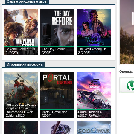
Самые ожидаемые игры
Beyond Good & Evil
The Day Before
The Wolf Among Us
2 (2027)
(2025)
2 (2025)
Игровые хиты сезона
Оценка:
Kingdom Come:
Deliverance II Gold
Portal: Revolution
Forza Horizon 6
Edition (2025)
(2024)
(2026) RePack