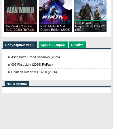
God of War
Alan Wake 2 + Все
NINJA GAIDEN 4
Ragnarok на ПК / PC
DLC (2023) RePack
Deluxe Edition (2025)
(2024)
Популярные игры
Архив и Опрос
О сайте
Assassin's Creed Shadows (2025)
007 First Light (2026) RePack
Crimson Desert v.1.14.00 (2026)
Наша группа