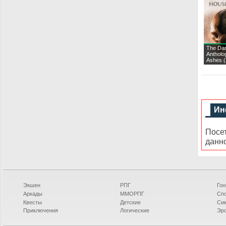
The Dar
Antholo
Ashes (
Ин
Посе
данн
Экшен
РПГ
Гон
Аркады
ММОРПГ
Сп
Квесты
Детские
Си
Приключения
Логические
Эро