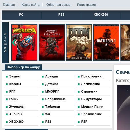
Главная
Карта сайта
Обратная связь
Регистрация
PC
PS3
XBOX360
Выбор игр по жанру
Скача
Экшен
Аркады
Приключения
Катего
Квесты
Детские
Логические
РПГ
ММОРПГ
Стратегии
Гонки
Спортивные
Симуляторы
Журналы
Таблетки
Моды и Патчи
Анонсы
Wii
Эротические
XBOX360
PS3
PSP